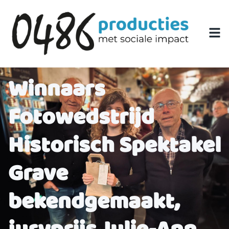
Winnaars
Fotowedstrijd
Historisch Spektakel
Grave
bekendgemaakt,