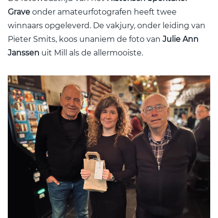
Grave
onder amateurfotografen heeft twee
winnaars opgeleverd. De vakjury, onder leiding van
Pieter Smits, koos unaniem de foto van
Julie Ann
Janssen
uit Mill als de allermooiste.