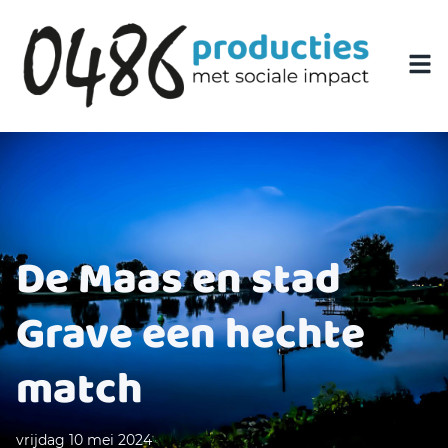
De Maas en stad
Grave een hechte
match
vrijdag 10 mei 2024