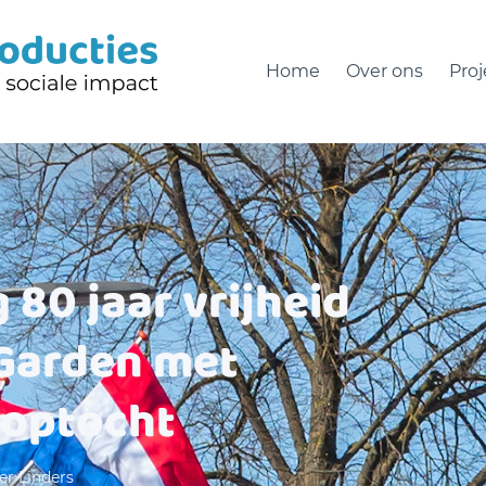
Home
Over ons
Pro
80 jaar vrijheid
Garden met
 optocht
er Linders