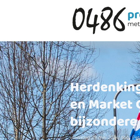
Herdenking 
en Market 
bijzondere
woendag 29 mei 2024, door Pet