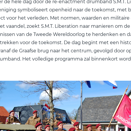
r de hele dag door de re-enactment drumband S.M.T. Li
eniging symboliseert openheid naar de toekomst, met
ct voor het verleden. Met normen, waarden en militaire 
et vaandel, zoekt S.M.T. Liberation naar manieren om de
nissen van de Tweede Wereldoorlog te herdenken en da
 trekken voor de toekomst. De dag begint met een hist
anaf de Graafse brug naar het centrum, gevolgd door o
rumband. Het volledige programma zal binnenkort wor