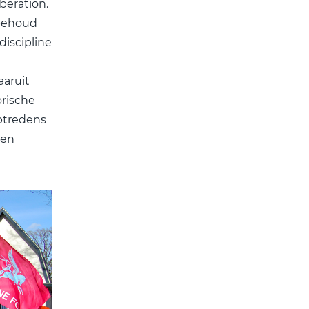
beration.
 behoud
discipline
aruit
orische
ptredens
den