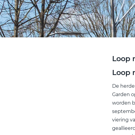
Loop 
Loop 
De herden
Garden o
worden bi
septembe
viering v
geallieer