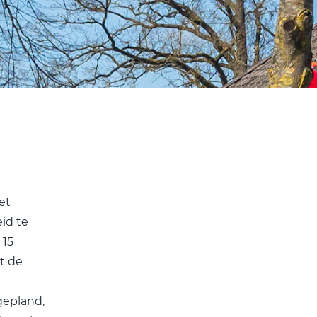
et
id te
 15
t de
gepland,