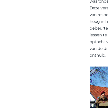
waaronde
Deze ver
van respe
hoog in h
gebeurte
lessen te
optocht v
van de d
onthuld.